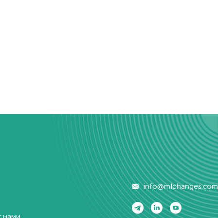
info@mlchanges.com
‭
с нами